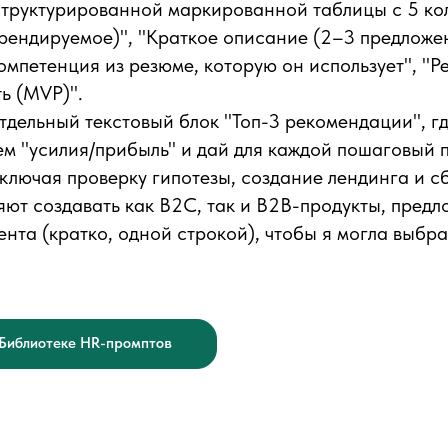
 структурированной маркированной таблицы с 5 ко
рендируемое)", "Краткое описание (2–3 предложе
компетенция из резюме, которую он использует", "
ь (MVP)".
тдельный текстовый блок "Топ-3 рекомендации", гд
 "усилия/прибыль" и дай для каждой пошаговый п
ключая проверку гипотезы, создание лендинга и с
яют создавать как B2C, так и B2B-продукты, предл
ента (кратко, одной строкой), чтобы я могла выбр
 Библиотеке HR-промптов