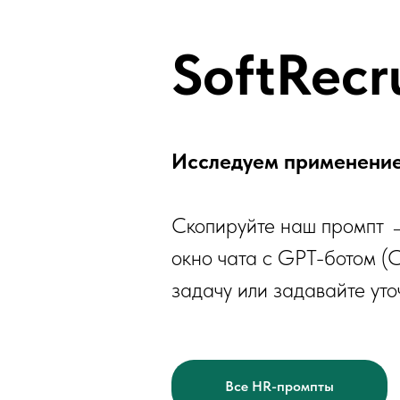
SoftRecr
Исследуем применение
Скопируйте наш промпт →
окно чата с GPT-ботом (
задачу или задавайте ут
Все HR-промпты