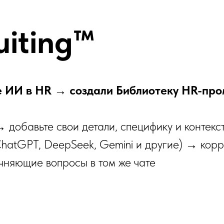
uiting™
 ИИ в HR → создали Библиотеку HR-про
 добавьте свои детали, специфику и контекс
ChatGPT, DeepSeek, Gemini и другие) → корр
очняющие вопросы в том же чате